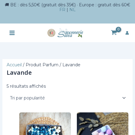
🚚 BE : dès 5,50€ (gratuit dès 35€) · Europe : gratuit dès 60€
FR
|
NL
Aller
au
contenu
Accueil
/ Produit Parfum / Lavande
Lavande
Trié
5 résultats affichés
par
popularité