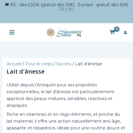
🚚 BE : dès 5,50€ (gratuit dès 35€) · Europe : gratuit dès 60€
FR
|
NL
Aller
au
contenu
Accueil
/
Pour le corps
/
Savons
/ Lait d'ânesse
Lait d'ânesse
Utilisé depuis l’Antiquité pour ses propriétés
exceptionnelles, le lait d’ânesse est particulièrement
apprécié des peaux matures, sensibles, réactives et
atopiques.
Riche en vitamines et en oligo-éléments, et proche du
lait maternel, il offre une action naturellement anti-âge,
apaisante et réparatrice, idéale pour une routine douce et