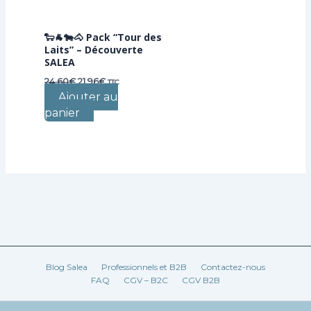
choisies
sur
🐑🐐🐄🐴 Pack “Tour des
la
Laits” – Découverte
page
SALEA
du
Le
Le
24,60
€
21,96
€
TTC
produit
prix
prix
Ajouter au
initial
actuel
panier
était :
est :
24,60€.
21,96€.
Blog Salea
Professionnels et B2B
Contactez-nous
FAQ
CGV – B2C
CGV B2B