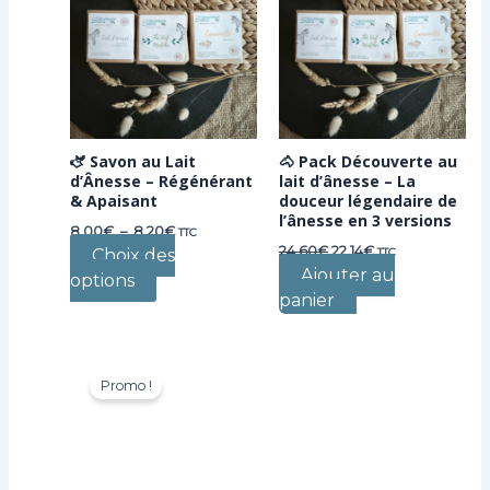
🫏 Savon au Lait
🐴 Pack Découverte au
d’Ânesse – Régénérant
lait d’ânesse – La
& Apaisant
douceur légendaire de
l’ânesse en 3 versions
Plage
8,00
€
–
8,20
€
TTC
de
Le
Le
24,60
€
22,14
€
Choix des
TTC
prix :
prix
prix
Ajouter au
options
Ce
8,00€
initial
actuel
à
panier
était :
est :
produit
8,20€
24,60€.
22,14€.
a
plusieurs
variations.
Promo !
Les
options
peuvent
être