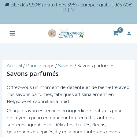
🚚 BE : dès 5,50€ (gratuit dès 35€) · Europe : gratuit dès 60€
FR
|
NL
Aller
au
contenu
Accueil
/
Pour le corps
/
Savons
/ Savons parfumés
Savons parfumés
Offrez-vous un moment de détente et de bien-être avec
nos savons parfumés, fabriqués artisanalement en
Belgique et saponifiés à froid.
Chaque savon est enrichi en ingrédients naturels pour
nettoyer la peau en douceur tout en diffusant des
senteurs agréables et délicates. Fruités, fleuris,
gourmands ou épicés, il y en a pour toutes les envies.