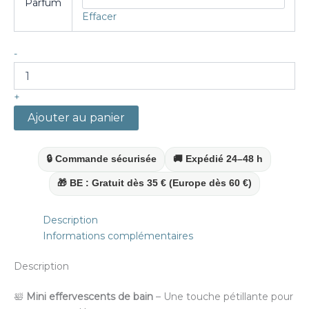
Parfum
0,70€
Effacer
à
10,50€
quantité
-
de
Mini
effervescents
+
de
Ajouter au panier
bain
–
bain
🔒 Commande sécurisée
🚚 Expédié 24–48 h
pétillant
&
🎁 BE : Gratuit dès 35 € (Europe dès 60 €)
parfumé
Description
Informations complémentaires
Description
🛀
Mini effervescents de bain
– Une touche pétillante pour