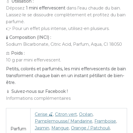
💧
Utilisation :
Déposez
1 mini effervescent
dans l’eau chaude du bain.
Laissez-le se dissoudre complètement et profitez du bain
parfumé.
👉 Pour un effet plus intense, utilisez-en plusieurs.
🧪
Composition (INCI) :
Sodium Bicarbonate, Citric Acid, Parfum, Aqua, CI 18050
⚖️
Poids :
10 g par mini effervescent.
Petits, colorés et parfumés, les mini effervescents de bain
transforment chaque bain en un instant pétillant de bien-
être.
📱
Suivez-nous sur Facebook !
Informations complémentaires
Cerise 🍒
,
Citron vert
,
Océan
,
Pamplemousse/ Mandarine
,
Framboise
,
Jasmin
,
Mangue
,
Orange / Patchouli
,
Parfum