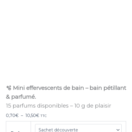
🫧 Mini effervescents de bain – bain pétillant
& parfumé.
15 parfums disponibles – 10 g de plaisir
Plage
0,70
€
–
10,50
€
TTC
de
prix :