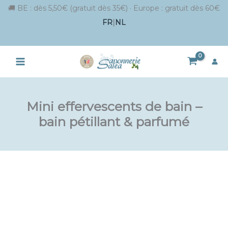
🚚 BE : dès 5,50€ (gratuit dès 35€) · Europe : gratuit dès 60€
FR
|
NL
Aller
au
contenu
Mini effervescents de bain –
bain pétillant & parfumé