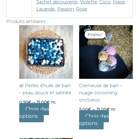
Sachet découverte
,
Violette
,
Coco
,
Fraise
,
Lavande
,
Passion
,
Rose
Produits similaires
Promo !
Promo !
🛀 Perles d’huile de bain
Crèmeuse de bain –
– peau douce et satinée
nuage cocooning
onctueux
Plage
0,50
€
–
13,00
€
TTC
de
Plage
Choix des
5,00
€
–
15,00
€
TTC
prix :
de
options
Ce
0,50€
Choix des
prix :
à
produit
options
Ce
5,00€
13,00€
à
a
produit
15,00€
plusieurs
a