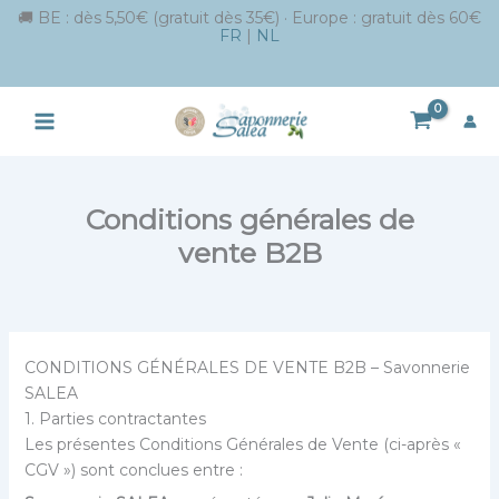
🚚 BE : dès 5,50€ (gratuit dès 35€) · Europe : gratuit dès 60€
FR
|
NL
Aller
au
contenu
Conditions générales de
vente B2B
CONDITIONS GÉNÉRALES DE VENTE B2B – Savonnerie
SALEA
1. Parties contractantes
Les présentes Conditions Générales de Vente (ci-après «
CGV ») sont conclues entre :