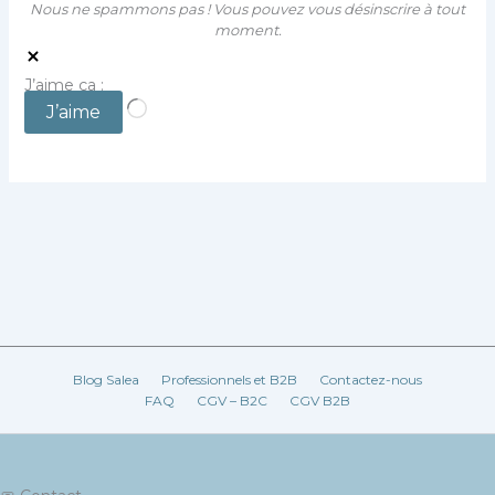
Nous ne spammons pas ! Vous pouvez vous désinscrire à tout
moment.
J’aime ça :
Chargement…
J’aime
Blog Salea
Professionnels et B2B
Contactez-nous
FAQ
CGV – B2C
CGV B2B