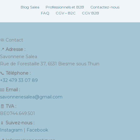
Blog Salea
Professionnels et B2B
Contactez-nous
FAQ
CGV – B2C
CGV B2B
🧼 Contact
📍
Adresse :
Savonnerie Salea
Rue de Forestaille 37, 6531 Biesme sous Thuin
📞
Téléphone :
+32 479 33 07 89
📧
Email :
savonneriesalea@gmail.com
🧾
TVA :
BE0744.649.501
📱
Suivez-nous :
Instagram
|
Facebook