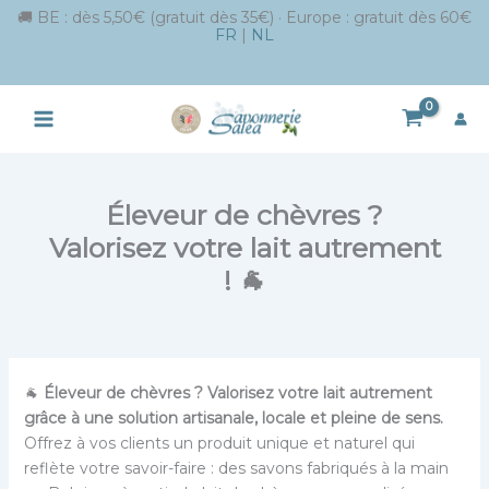
🚚 BE : dès 5,50€ (gratuit dès 35€) · Europe : gratuit dès 60€
FR
|
NL
Aller
au
contenu
Éleveur de chèvres ?
Valorisez votre lait autrement
! 🐐
🐐
Éleveur de chèvres ? Valorisez votre lait autrement
grâce à une solution artisanale, locale et pleine de sens.
Offrez à vos clients un produit unique et naturel qui
reflète votre savoir-faire : des savons fabriqués à la main