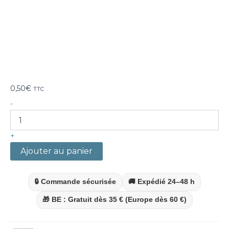
0,50
€
TTC
quantité
-
de
Habillage
savon
+
personnalisé
Ajouter au panier
🔒 Commande sécurisée
🚚 Expédié 24–48 h
🎁 BE : Gratuit dès 35 € (Europe dès 60 €)