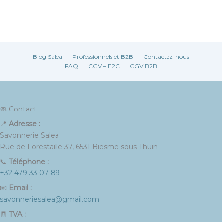
Blog Salea
Professionnels et B2B
Contactez-nous
FAQ
CGV – B2C
CGV B2B
🧼 Contact
📍
Adresse :
Savonnerie Salea
Rue de Forestaille 37, 6531 Biesme sous Thuin
📞
Téléphone :
+32 479 33 07 89
📧
Email :
savonneriesalea@gmail.com
🧾
TVA :