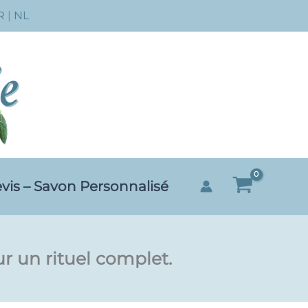
R
|
NL
vis – Savon Personnalisé
r un rituel complet.