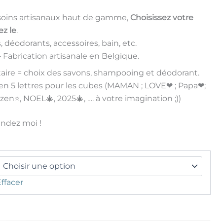
– soins artisanaux haut de gamme,
Choisissez votre
ez le
.
déodorants, accessoires, bain, etc.
 Fabrication artisanale en Belgique.
re = choix des savons, shampooing et déodorant.
en 5 lettres pour les cubes (MAMAN ; LOVE❤ ; Papa❤;
zen⭐, NOEL🎄, 2025🎄, …. à votre imagination ;))
ndez moi !
Effacer