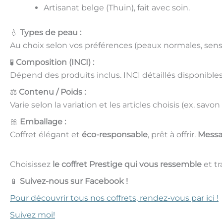
Artisanat belge (Thuin), fait avec soin.
💧
Types de peau :
Au choix selon vos préférences (peaux normales, sensib
🧪
Composition (INCI) :
Dépend des produits inclus. INCI détaillés disponible
⚖️
Contenu / Poids :
Varie selon la variation et les articles choisis (ex. sa
🎀
Emballage :
Coffret élégant et
éco-responsable
, prêt à offrir.
Messa
Choisissez
le coffret Prestige qui vous ressemble
et t
📱
Suivez-nous sur Facebook !
Pour découvrir tous nos coffrets, rendez-vous par ici !
Suivez moi!