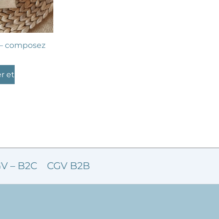
e – composez
r et
V – B2C
CGV B2B