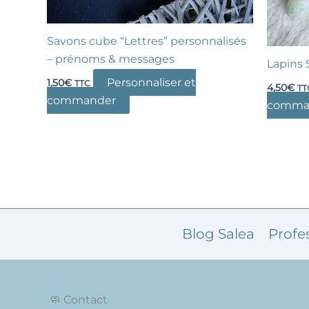
Savons cube “Lettres” personnalisés
– prénoms & messages
Lapins 
Personnaliser et
1,50
€
TTC
4,50
€
TT
commander
comma
Blog Salea
Profe
🧼 Contact