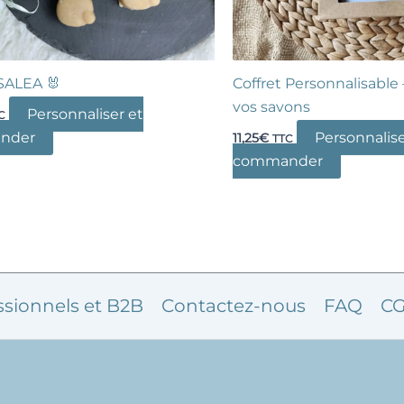
SALEA 🐰
Coffret Personnalisabl
vos savons
Personnaliser et
C
nder
Personnalise
11,25
€
TTC
commander
ssionnels et B2B
Contactez-nous
FAQ
CG