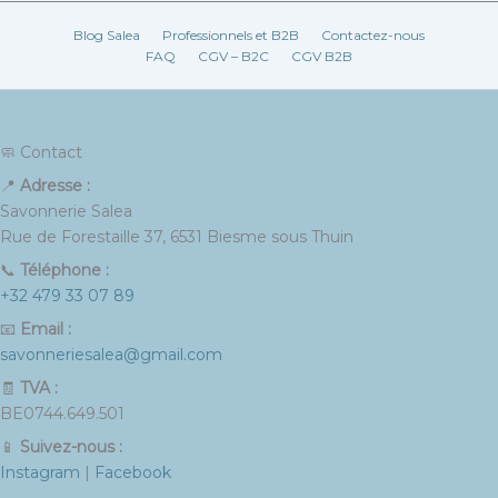
Blog Salea
Professionnels et B2B
Contactez-nous
FAQ
CGV – B2C
CGV B2B
🧼 Contact
📍
Adresse :
Savonnerie Salea
Rue de Forestaille 37, 6531 Biesme sous Thuin
📞
Téléphone :
+32 479 33 07 89
📧
Email :
savonneriesalea@gmail.com
🧾
TVA :
BE0744.649.501
📱
Suivez-nous :
Instagram
|
Facebook