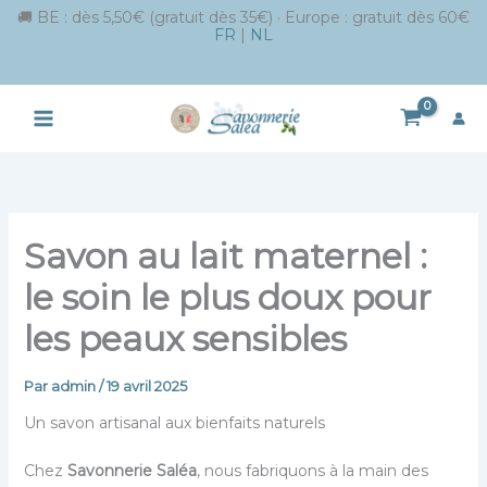
🚚 BE : dès 5,50€ (gratuit dès 35€) · Europe : gratuit dès 60€
FR
|
NL
Aller
au
contenu
Savon au lait maternel :
le soin le plus doux pour
les peaux sensibles
Par
admin
/
19 avril 2025
Un savon artisanal aux bienfaits naturels
Chez
Savonnerie Saléa
, nous fabriquons à la main des