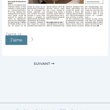
J’aime ça :
Chargement…
J’aime
SUIVANT