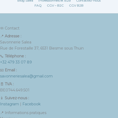
Blog Salea
Professionnels et B2B
Contactez-nous
FAQ
CGV – B2C
CGV B2B
🧼 Contact
📍
Adresse :
Savonnerie Salea
Rue de Forestaille 37, 6531 Biesme sous Thuin
📞
Téléphone :
+32 479 33 07 89
📧
Email :
savonneriesalea@gmail.com
🧾
TVA :
BE0744.649.501
📱
Suivez-nous :
Instagram
|
Facebook
📍 Informations pratiques