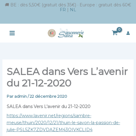
🚚 BE : dès 5,50€ (gratuit dès 35€) · Europe : gratuit dès 60€
FR
|
NL
Aller
au
contenu
SALEA dans Vers L’avenir
du 21-12-2020
Par
admin
/
22 décembre 2020
SALEA dans Vers L’avenir du 21-12-2020
https://www.lavenir.net/regions/sambre-
meuse/thuin/2020/12/21/thuin-le-savon-la-passion-de-
julie-PSL5ZK7ZDVDAZEM43OIVKCLID4