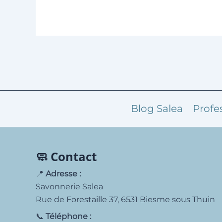
10,50€
Blog Salea
Profe
🧼 Contact
📍
Adresse :
Savonnerie Salea
Rue de Forestaille 37, 6531 Biesme sous Thuin
📞
Téléphone :