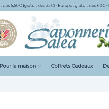
 : dès 5,50€ (gratuit dès 35€) · Europe : gratuit dès 60€
F
Pour la maison
Coffrets Cadeaux
De