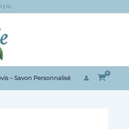
R
|
NL
vis – Savon Personnalisé