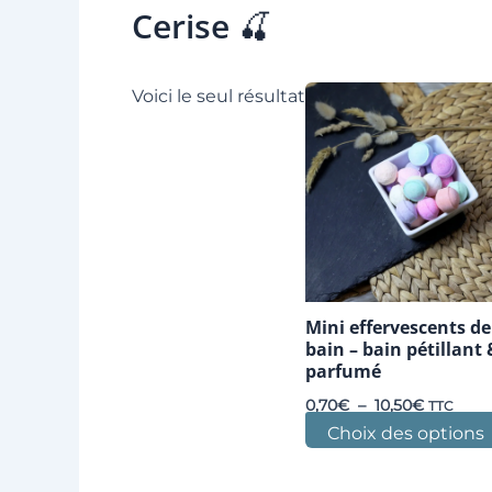
Cerise 🍒
Voici le seul résultat
Mini effervescents de
bain – bain pétillant 
parfumé
Plage
0,70
€
–
10,50
€
TTC
de
Choix des options
prix :
0,70€
à