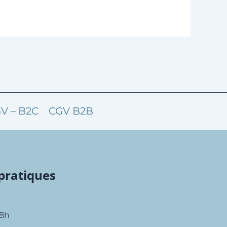
V – B2C
CGV B2B
pratiques
18h