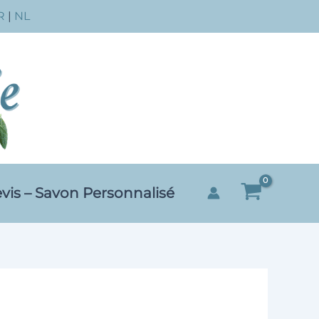
R
|
NL
vis – Savon Personnalisé