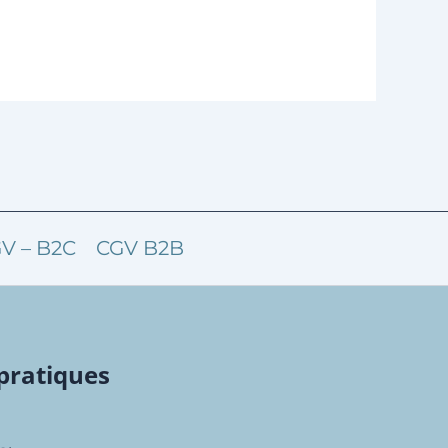
V – B2C
CGV B2B
pratiques