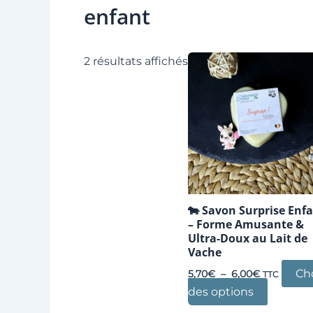
enfant
Trié
2 résultats affichés
par
popularité
🐄 Savon Surprise Enf
– Forme Amusante &
Ultra-Doux au Lait de
Vache
Plage
Ch
5,70
€
–
6,00
€
TTC
de
Ce
des options
prix :
5,70€
produit