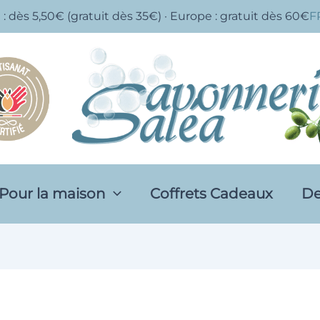
 : dès 5,50€ (gratuit dès 35€) · Europe : gratuit dès 60€
F
Pour la maison
Coffrets Cadeaux
De