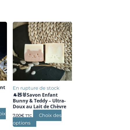
ant
En rupture de stock
🐐🧸🐰Savon Enfant
Bunny & Teddy – Ultra-
Doux au Lait de Chèvre
oix
Choix des
7,00
€
TTC
Ce
options