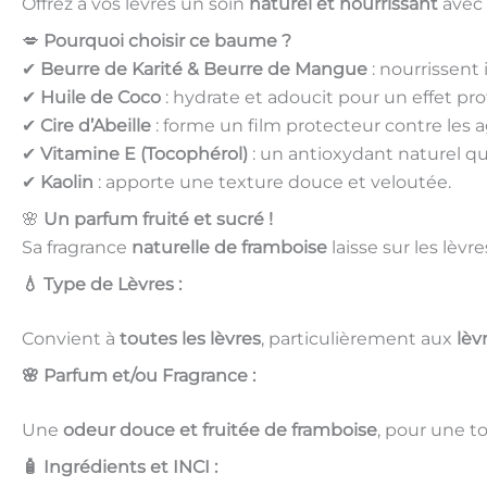
Offrez à vos lèvres un soin
naturel et nourrissant
avec 
💋
Pourquoi choisir ce baume ?
✔
Beurre de Karité & Beurre de Mangue
: nourrissent
✔
Huile de Coco
: hydrate et adoucit pour un effet pro
✔
Cire d’Abeille
: forme un film protecteur contre les ag
✔
Vitamine E (Tocophérol)
: un antioxydant naturel qui
✔
Kaolin
: apporte une texture douce et veloutée.
🌸
Un parfum fruité et sucré !
Sa fragrance
naturelle de framboise
laisse sur les lèvr
💧 Type de Lèvres :
Convient à
toutes les lèvres
, particulièrement aux
lèv
🌸 Parfum et/ou Fragrance :
Une
odeur douce et fruitée de framboise
, pour une t
🧴 Ingrédients et INCI :