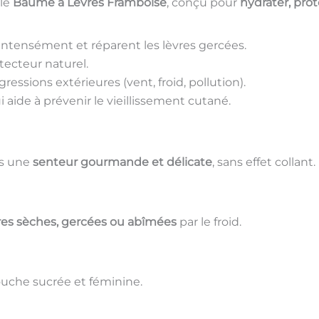
le
Baume à Lèvres Framboise
, conçu pour
hydrater, prot
 intensément et réparent les lèvres gercées.
tecteur naturel.
ressions extérieures (vent, froid, pollution).
 aide à prévenir le vieillissement cutané.
es une
senteur gourmande et délicate
, sans effet collant.
res sèches, gercées ou abîmées
par le froid.
ouche sucrée et féminine.