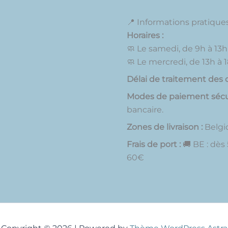
📍 Informations pratique
Horaires :
🧼 Le samedi, de 9h à 13h
🧼 Le mercredi, de 13h à 
Délai de traitement des
Modes de paiement sécur
bancaire.
Zones de livraison :
Belgiq
Frais de port :
🚚 BE : dès 
60€