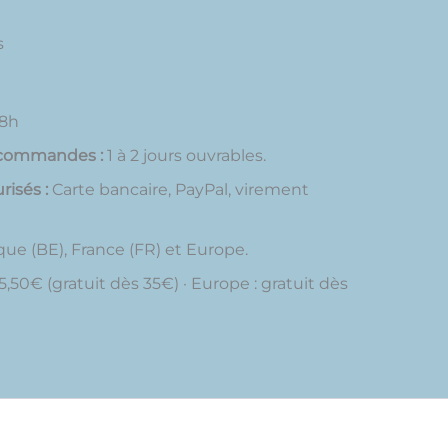
s
18h
 commandes :
1 à 2 jours ouvrables.
isés :
Carte bancaire, PayPal, virement
ue (BE), France (FR) et Europe.
5,50€ (gratuit dès 35€) · Europe : gratuit dès