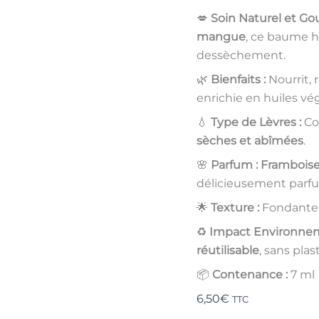
💋
Soin Naturel et Go
mangue
, ce baume h
dessèchement.
🌿
Bienfaits :
Nourrit, 
enrichie en huiles vég
💧
Type de Lèvres :
Co
sèches et abîmées
.
🌸
Parfum :
Frambois
délicieusement parf
🌟
Texture :
Fondante 
♻️
Impact Environnem
réutilisable
, sans plas
📦
Contenance :
7 ml
6,50
€
TTC