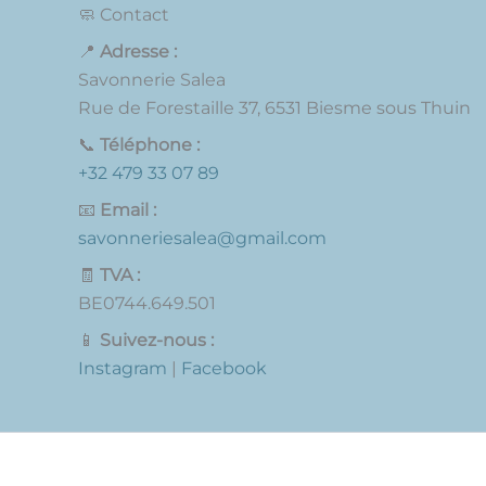
🧼 Contact
📍
Adresse :
Savonnerie Salea
Rue de Forestaille 37, 6531 Biesme sous Thuin
📞
Téléphone :
+32 479 33 07 89
📧
Email :
savonneriesalea@gmail.com
🧾
TVA :
BE0744.649.501
📱
Suivez-nous :
Instagram
|
Facebook