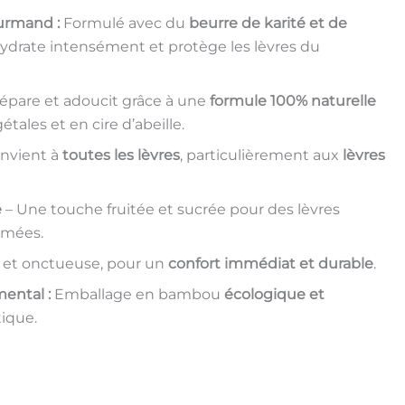
urmand :
Formulé avec du
beurre de karité et de
ydrate intensément et protège les lèvres du
répare et adoucit grâce à une
formule 100% naturelle
étales et en cire d’abeille.
nvient à
toutes les lèvres
, particulièrement aux
lèvres
e
– Une touche fruitée et sucrée pour des lèvres
umées.
et onctueuse, pour un
confort immédiat et durable
.
ental :
Emballage en bambou
écologique et
tique.