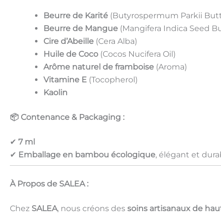
Beurre de Karité
(Butyrospermum Parkii Butt
Beurre de Mangue
(Mangifera Indica Seed Bu
Cire d’Abeille
(Cera Alba)
Huile de Coco
(Cocos Nucifera Oil)
Arôme naturel de framboise
(Aroma)
Vitamine E
(Tocopherol)
Kaolin
📦 Contenance & Packaging :
✔
7 ml
✔
Emballage en bambou écologique
, élégant et dura
À Propos de SALEA :
Chez
SALEA
, nous créons des
soins artisanaux de hau