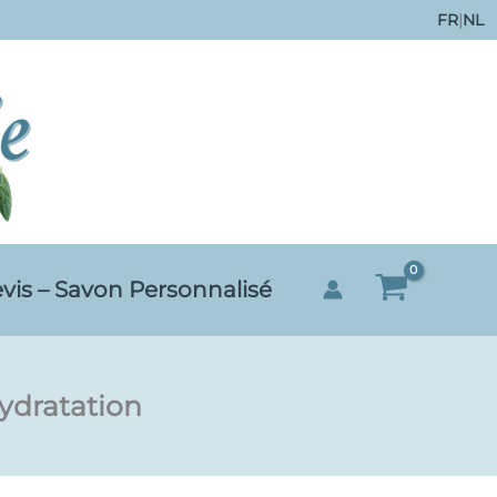
FR
|
NL
vis – Savon Personnalisé
ydratation