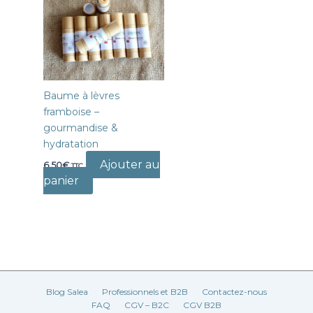
Baume à lèvres
framboise –
gourmandise &
hydratation
Ajouter au
6,50
€
TTC
panier
Blog Salea
Professionnels et B2B
Contactez-nous
FAQ
CGV – B2C
CGV B2B