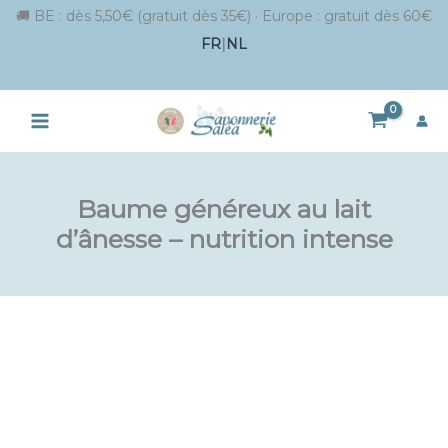
🚚 BE : dès 5,50€ (gratuit dès 35€) · Europe : gratuit dès 60€
FR
|
NL
Aller
au
contenu
Baume généreux au lait
d’ânesse – nutrition intense