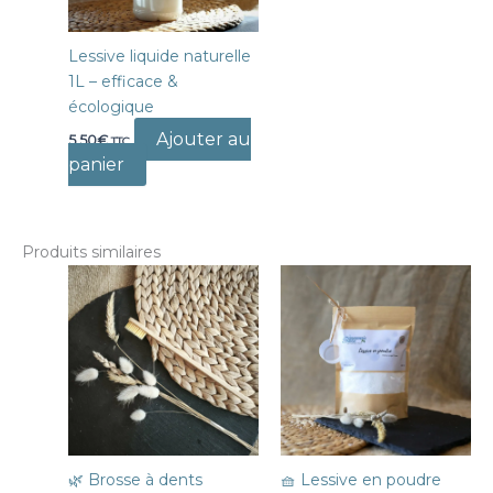
Lessive liquide naturelle
1L – efficace &
écologique
Ajouter au
5,50
€
TTC
panier
Produits similaires
🌿 Brosse à dents
🧺 Lessive en poudre