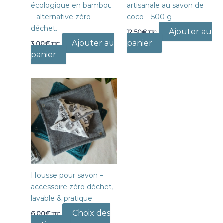
écologique en bambou
artisanale au savon de
– alternative zéro
coco – 500 g
déchet.
Ajouter au
12,50
€
TTC
Ajouter au
panier
3,00
€
TTC
panier
Housse pour savon –
accessoire zéro déchet,
lavable & pratique
Choix des
6,00
€
TTC